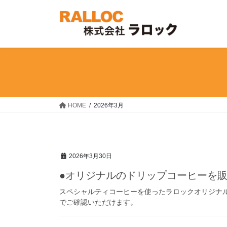
コ
ナ
ン
ビ
テ
ゲ
ン
ー
ツ
シ
へ
ョ
ス
ン
キ
に
ッ
移
HOME
2026年3月
プ
動
2026年3月30日
●オリジナルのドリップコーヒーを
スペシャルティコーヒーを使ったラロックオリジナ
でご確認いただけます。